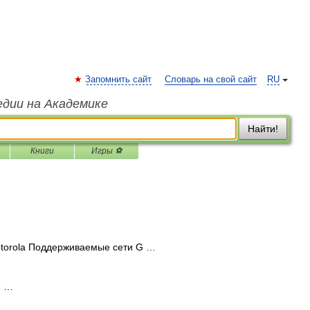
Запомнить сайт
Словарь на свой сайт
RU
едии на Академике
Найти!
Книги
Игры ⚽
torola Поддерживаемые сети G …
5 …