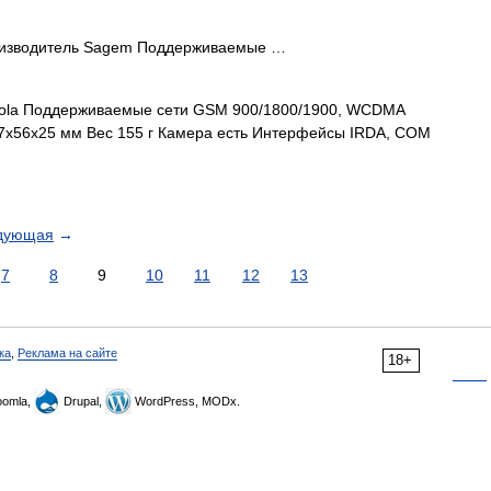
роизводитель Sagem Поддерживаемые …
ola Поддерживаемые сети GSM 900/1800/1900, WCDMA
7x56x25 мм Вес 155 г Камера есть Интерфейсы IRDA, COM
дующая
→
7
8
9
10
11
12
13
ка
,
Реклама на сайте
18+
omla,
Drupal,
WordPress, MODx.