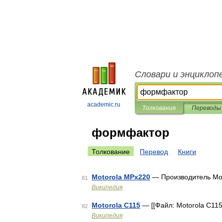
Словари и энциклоп
academic.ru
Толкования
Переводы
формфактор
Толкование
Перевод
Книги
Motorola MPx220
— Производитель Mo
81
Википедия
Motorola C115
— [[Файл: Motorola C11
82
Википедия