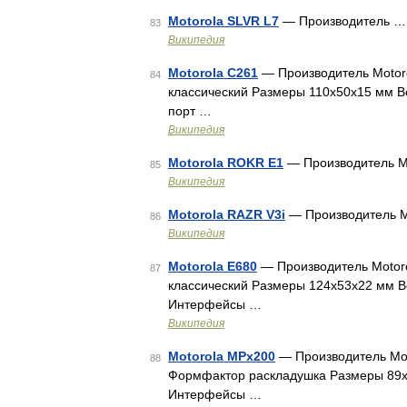
Motorola SLVR L7
— Производитель …
83
Википедия
Motorola C261
— Производитель Motor
84
классический Размеры 110x50x15 мм Ве
порт …
Википедия
Motorola ROKR E1
— Производитель M
85
Википедия
Motorola RAZR V3i
— Производитель M
86
Википедия
Motorola E680
— Производитель Motor
87
классический Размеры 124x53x22 мм Ве
Интерфейсы …
Википедия
Motorola MPx200
— Производитель Mo
88
Формфактор раскладушка Размеры 89x4
Интерфейсы …