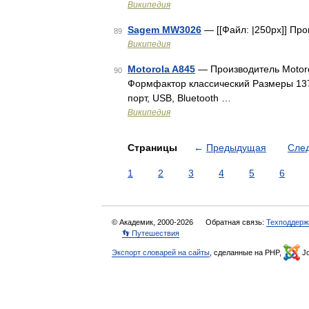
Википедия
Sagem MW3026
— [[Файл: |250px]] П
89
Википедия
Motorola A845
— Производитель Motor
90
Формфактор классический Размеры 13
порт, USB, Bluetooth …
Википедия
Страницы
←
Предыдущая
Сле
1
2
3
4
5
6
© Академик, 2000-2026
Обратная связь:
Техподдерж
👣 Путешествия
Экспорт словарей на сайты
, сделанные на PHP,
Jo